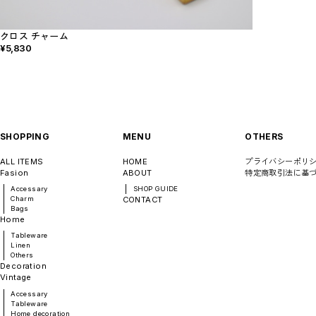
Accessary
Tableware
Home decoration
クロス チャーム
Brands
¥5,830
madokanakabayashi
CLOSE
SHOPPING
MENU
OTHERS
ALL ITEMS
HOME
プライバシーポリ
Fasion
ABOUT
特定商取引法に基
Accessary
SHOP GUIDE
Charm
CONTACT
Bags
Home
Tableware
Linen
Others
Decoration
Vintage
Accessary
Tableware
Home decoration