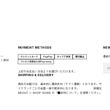
PAYMENT METHODS
NEW
シー
最新
クレジットカード
PayPay
キャリア決済
銀行振込
づく表記
コンビニ決済またはPay-easy
上記のお支払い方法よりお選びいただけます。
SHIPPING & DELIVERY
商品のお届けは、基本的に運送会社（ヤマト運輸）となります。サ
イズランクごとの全国一律の配送料となります。 詳細は
ABOUT ＞ SHOP GUIDE の「■送料について」を参照ください。