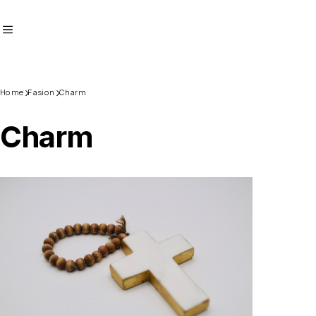
Home
Fasion
Charm
Charm
Recommend
おすすめキーワード
Category
商品カテゴリ
Fasion
Accessary
Charm
Bags
Home
Tableware
Linen
Others
Decoration
Vintage