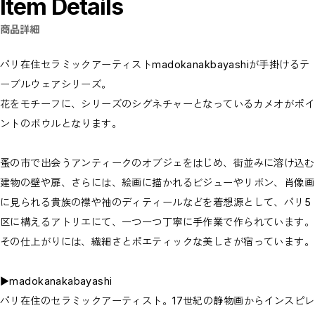
Item Details
商品詳細
パリ在住セラミックアーティストmadokanakbayashiが手掛けるテ
ーブルウェアシリーズ。
花をモチーフに、シリーズのシグネチャーとなっているカメオがポイ
ントのボウルとなります。
蚤の市で出会うアンティークのオブジェをはじめ、街並みに溶け込む
建物の壁や扉、さらには、絵画に描かれるビジューやリボン、肖像画
に見られる貴族の襟や袖のディティールなどを着想源として、パリ5
区に構えるアトリエにて、一つ一つ丁寧に手作業で作られています。
その仕上がりには、繊細さとポエティックな美しさが宿っています。
▶madokanakabayashi
パリ在住のセラミックアーティスト。17世紀の静物画からインスピレ