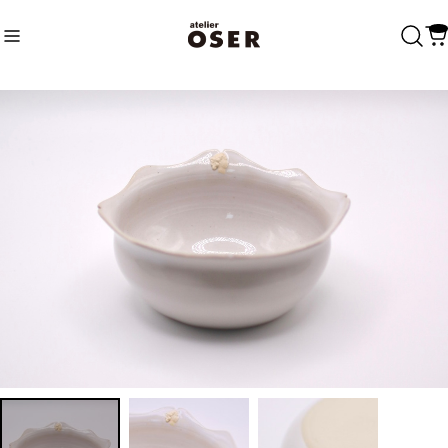
Recommend
おすすめキーワード
Category
商品カテゴリ
Fasion
Accessary
Charm
Bags
Home
Tableware
Linen
Others
Decoration
Vintage
Accessary