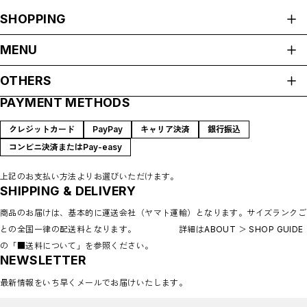
SHOPPING
ALL ITEMS
MENU
Fasion
HOME
OTHERS
Accessary
ABOUT
Charm
PAYMENT METHODS
プライバシーポリシー
Bags
SHOP GUIDE
Home
特定商取引法に基づく表記
CONTACT
クレジットカード
PayPay
キャリア決済
銀行振込
Tableware
コンビニ決済またはPay-easy
Linen
Others
上記のお支払い方法よりお選びいただけます。
Decoration
SHIPPING & DELIVERY
Vintage
商品のお届けは、基本的に運送会社（ヤマト運輸）となります。サイズランクご
Accessary
との全国一律の配送料となります。 詳細はABOUT ＞ SHOP GUIDE
Tableware
Home decoration
の「■送料について」を参照ください。
NEWSLETTER
Brands
madokanakabayashi
最新情報をいち早くメールでお届けいたします。