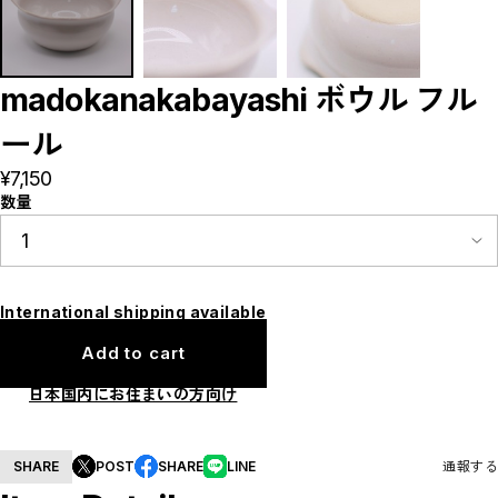
Tableware
Home decoration
Brands
madokanakabayashi
madokanakabayashi ボウル フル
CLOSE
ール
¥7,150
数量
International shipping available
Add to cart
日本国内にお住まいの方向け
SHARE
POST
SHARE
LINE
通報する