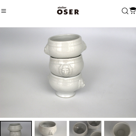
Recommend
おすすめキーワード
Category
商品カテゴリ
Fasion
Accessary
Charm
Bags
Home
Tableware
Linen
Others
Decoration
Vintage
Accessary