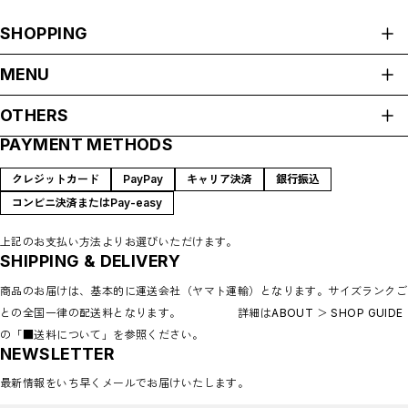
SHOPPING
ALL ITEMS
MENU
Fasion
HOME
OTHERS
Accessary
ABOUT
Charm
PAYMENT METHODS
プライバシーポリシー
Bags
SHOP GUIDE
Home
特定商取引法に基づく表記
CONTACT
クレジットカード
PayPay
キャリア決済
銀行振込
Tableware
コンビニ決済またはPay-easy
Linen
Others
上記のお支払い方法よりお選びいただけます。
Decoration
SHIPPING & DELIVERY
Vintage
商品のお届けは、基本的に運送会社（ヤマト運輸）となります。サイズランクご
Accessary
との全国一律の配送料となります。 詳細はABOUT ＞ SHOP GUIDE
Tableware
Home decoration
の「■送料について」を参照ください。
NEWSLETTER
Brands
madokanakabayashi
最新情報をいち早くメールでお届けいたします。