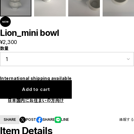
Tableware
Home decoration
Brands
madokanakabayashi
CLOSE
Lion_mini bowl
¥2,300
数量
International shipping available
Add to cart
日本国内にお住まいの方向け
SHARE
POST
SHARE
LINE
通報する
Item Details