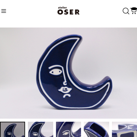
Recommend
おすすめキーワード
Category
商品カテゴリ
Fasion
Accessary
Charm
Bags
Home
Tableware
Linen
Others
Decoration
Vintage
Accessary