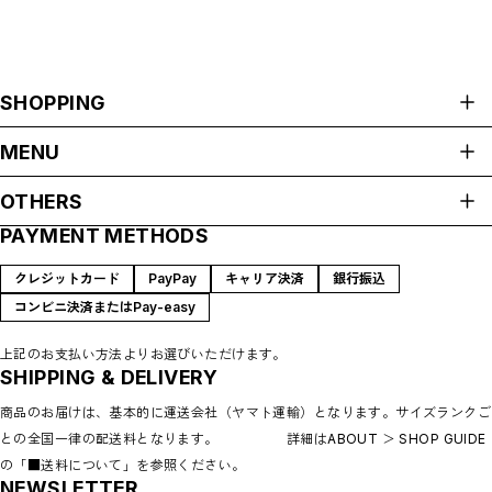
SHOPPING
ALL ITEMS
MENU
Fasion
HOME
OTHERS
Accessary
ABOUT
Charm
PAYMENT METHODS
プライバシーポリシー
Bags
SHOP GUIDE
Home
特定商取引法に基づく表記
CONTACT
クレジットカード
PayPay
キャリア決済
銀行振込
Tableware
コンビニ決済またはPay-easy
Linen
Others
上記のお支払い方法よりお選びいただけます。
Decoration
SHIPPING & DELIVERY
Vintage
商品のお届けは、基本的に運送会社（ヤマト運輸）となります。サイズランクご
Accessary
との全国一律の配送料となります。 詳細はABOUT ＞ SHOP GUIDE
Tableware
Home decoration
の「■送料について」を参照ください。
NEWSLETTER
Brands