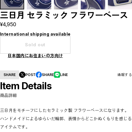
Tableware
Home decoration
三日月 セラミック フラワーベース
Brands
madokanakabayashi
¥4,950
CLOSE
International shipping available
Sold out
日本国内にお住まいの方向け
SHARE
POST
SHARE
LINE
通報する
Item Details
商品詳細
三日月をモチーフにしたセラミック製 フラワーベースになります。
ハンドメイドによるゆらいだ輪郭、表情からどこかぬくもりを感じる
アイテムです。