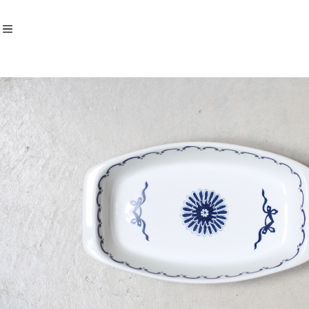
Recommend
おすすめキーワード
Category
商品カテゴリ
Fasion
Accessary
Charm
Bags
Home
Tableware
Linen
Others
Decoration
Vintage