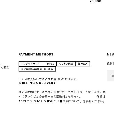
¥9,800
PAYMENT METHODS
NEW
シー
最新
クレジットカード
PayPay
キャリア決済
銀行振込
づく表記
コンビニ決済またはPay-easy
上記のお支払い方法よりお選びいただけます。
SHIPPING & DELIVERY
商品のお届けは、基本的に運送会社（ヤマト運輸）となります。サ
イズランクごとの全国一律の配送料となります。 詳細は
ABOUT ＞ SHOP GUIDE の「■送料について」を参照ください。