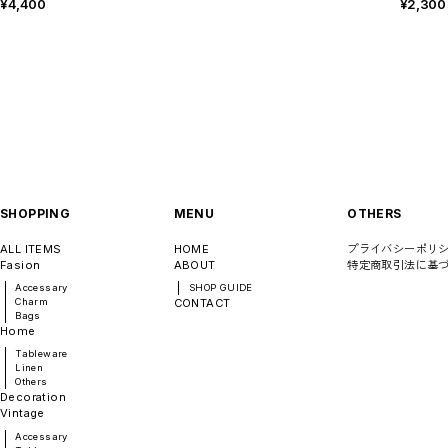
¥4,400
¥2,300
SHOPPING
MENU
OTHERS
ALL ITEMS
HOME
プライバシーポリ
Fasion
ABOUT
特定商取引法に基
Accessary
SHOP GUIDE
Charm
CONTACT
Bags
Home
Tableware
Linen
Others
Decoration
Vintage
Accessary