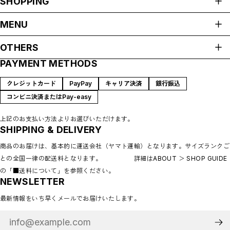
SHOPPING
ALL ITEMS
MENU
Fasion
HOME
OTHERS
Accessary
ABOUT
Charm
PAYMENT METHODS
プライバシーポリシー
Bags
SHOP GUIDE
Home
特定商取引法に基づく表記
CONTACT
クレジットカード
PayPay
キャリア決済
銀行振込
Tableware
コンビニ決済またはPay-easy
Linen
Others
上記のお支払い方法よりお選びいただけます。
Decoration
SHIPPING & DELIVERY
Vintage
商品のお届けは、基本的に運送会社（ヤマト運輸）となります。サイズランクご
Accessary
との全国一律の配送料となります。 詳細はABOUT ＞ SHOP GUIDE
Tableware
Home decoration
の「■送料について」を参照ください。
NEWSLETTER
Brands
madokanakabayashi
最新情報をいち早くメールでお届けいたします。