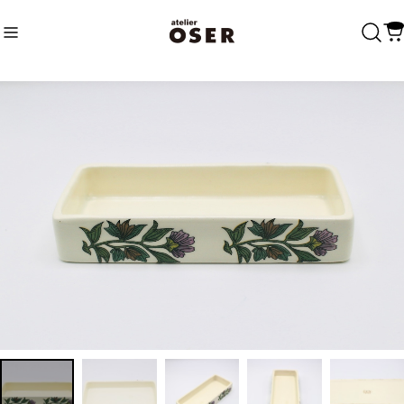
Recommend
おすすめキーワード
Category
商品カテゴリ
Fasion
Accessary
Charm
Bags
Home
Tableware
Linen
Others
Decoration
Vintage
Accessary