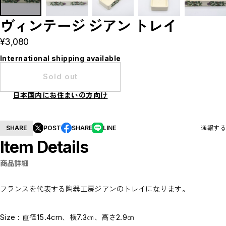
Tableware
Home decoration
ヴィンテージ ジアン トレイ
Brands
madokanakabayashi
¥3,080
CLOSE
International shipping available
Sold out
日本国内にお住まいの方向け
SHARE
POST
SHARE
LINE
通報する
Item Details
商品詳細
フランスを代表する陶器工房ジアンのトレイになります。
Size : 直径15.4cm、横7.3㎝、高さ2.9㎝